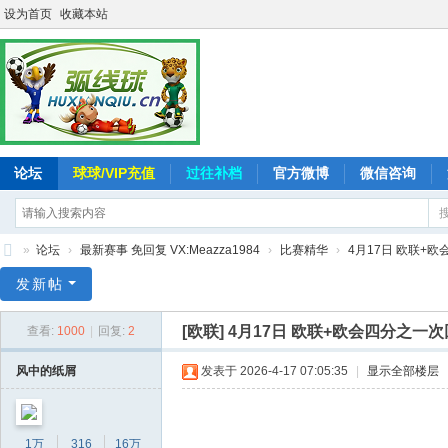
设为首页
收藏本站
论坛
球球/VIP充值
过往补档
官方微博
微信咨询
»
论坛
›
最新赛事 免回复 VX:Meazza1984
›
比赛精华
›
4月17日 欧联+欧会
弧
发新帖
线
[欧联]
4月17日 欧联+欧会四分之一次回
查看:
1000
|
回复:
2
球
-
风中的纸屑
发表于 2026-4-17 07:05:35
|
显示全部楼层
追
求
1万
316
16万