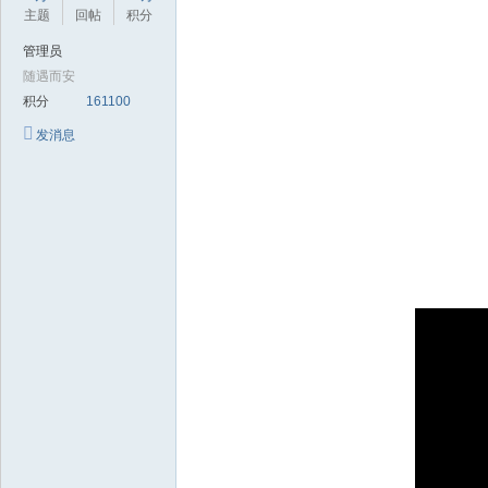
极
主题
回帖
积分
致
管理员
高
随遇而安
清
积分
161100
发消息