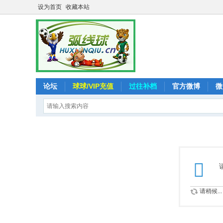
设为首页
收藏本站
论坛
球球/VIP充值
过往补档
官方微博
微
请稍候...