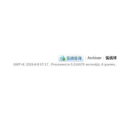
|
Archiver
|
弧线球
GMT+8, 2026-8-8 07:17
, Processed in 0.016070 second(s), 6 queries .