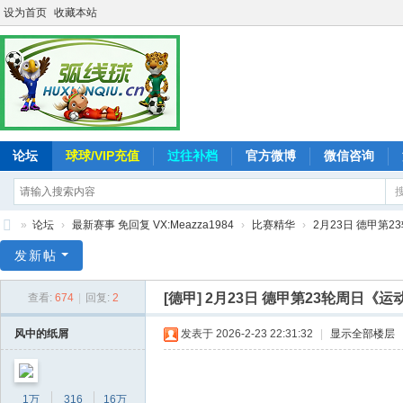
设为首页
收藏本站
论坛
球球/VIP充值
过往补档
官方微博
微信咨询
»
论坛
›
最新赛事 免回复 VX:Meazza1984
›
比赛精华
›
2月23日 德甲第23轮
弧
发新帖
线
[德甲]
2月23日 德甲第23轮周日《运动秀》
查看:
674
|
回复:
2
球
-
风中的纸屑
发表于 2026-2-23 22:31:32
|
显示全部楼层
追
求
1万
316
16万