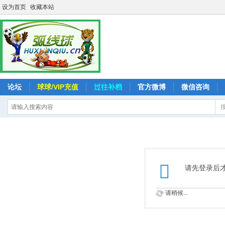
设为首页
收藏本站
论坛
球球/VIP充值
过往补档
官方微博
微信咨询
请先登录后
请稍候...