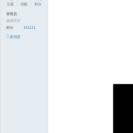
极
主题
回帖
积分
致
管理员
高
随遇而安
清
积分
161121
发消息