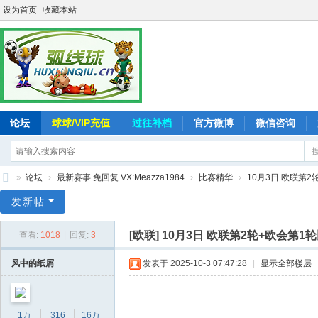
设为首页
收藏本站
论坛
球球/VIP充值
过往补档
官方微博
微信咨询
»
论坛
›
最新赛事 免回复 VX:Meazza1984
›
比赛精华
›
10月3日 欧联第2轮
弧
发新帖
线
[欧联]
10月3日 欧联第2轮+欧会第1轮比
查看:
1018
|
回复:
3
球
-
风中的纸屑
发表于 2025-10-3 07:47:28
|
显示全部楼层
追
求
1万
316
16万