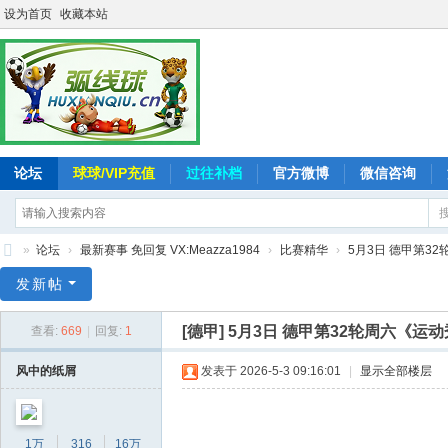
设为首页
收藏本站
论坛
球球/VIP充值
过往补档
官方微博
微信咨询
»
论坛
›
最新赛事 免回复 VX:Meazza1984
›
比赛精华
›
5月3日 德甲第32轮周
弧
发新帖
线
[德甲]
5月3日 德甲第32轮周六《运动秀》S
查看:
669
|
回复:
1
球
-
风中的纸屑
发表于 2026-5-3 09:16:01
|
显示全部楼层
追
求
1万
316
16万