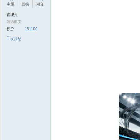
极
主题
回帖
积分
致
管理员
高
随遇而安
清
积分
161100
发消息