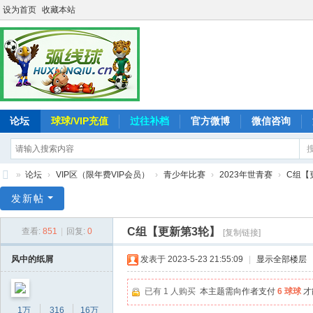
设为首页
收藏本站
论坛
球球/VIP充值
过往补档
官方微博
微信咨询
»
论坛
›
VIP区（限年费VIP会员）
›
青少年比赛
›
2023年世青赛
›
C组【
弧
发新帖
线
C组【更新第3轮】
查看:
851
|
回复:
0
[复制链接]
球
-
风中的纸屑
发表于 2023-5-23 21:55:09
|
显示全部楼层
追
已有 1 人购买
本主题需向作者支付
6 球球
才
求
1万
316
16万