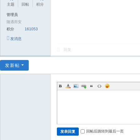
极
主题
回帖
积分
致
管理员
高
随遇而安
清
积分
161053
发消息
回复
发新帖
回帖后跳转到最后一页
发表回复