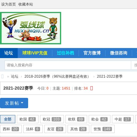
设为首页
收藏本站
论坛
球球/VIP充值
过往补档
官方微博
微信咨询
»
论坛
›
2018-2026赛季（96%比赛网盘还有效）
›
2021-2022赛季
弧
2021-2022赛季
今日:
0
|
主题:
1451
|
排名:
34
线
球
发新帖
-
全部
欧国
42
欧冠
103
欧联
69
欧会
42
中超
17
追
西杯
20
法杯
6
友谊
28
其他
28
世预
149
求