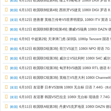
6月13日 欧国联B组第4轮 瑞士VS葡萄牙 1080I DIGI 罗语 8
[
欧国
]
6月13日 欧国联B组第4轮 西班牙VS捷克 1080I DIGI 罗语 8
[
欧国
]
6月12日 慈善赛 英格兰传奇VS世界明星队 1080I ITV 英语 1
[
友谊
]
6月12日 欧国联B联赛D组第4轮 挪威VS瑞典 1080I DAZN 德
[
欧国
]
6月9日 中超第2轮 天津津门虎-深圳队 1080p Tencent 国
[
中超
]
6月12日 欧国联D组第3轮 荷兰VS波兰 1080I NPO 荷语 7G
[
欧国
]
6月12日 欧国联D组第3轮 威尔士VS比利时 1080I S4C 威尔士
[
欧国
]
6月12日 欧国联C组第3轮 匈牙利VS德国 1080I RTL 德语 8.
[
欧国
]
6月12日 欧国联C组第3轮 英格兰VS意大利 1080I Channel4 
[
欧国
]
6月10日 友谊赛 日本VS加纳 1080I 无台标 日语 7.44G
[
友谊
]
- [售
6月10日 友谊赛 韩国VS巴拉圭 1080I 无台标 现场音 7.74G
[
友谊
]
6月11日 欧国联A组第3轮 丹麦VS克罗地亚 1080I DAZN 德语
[
欧国
]