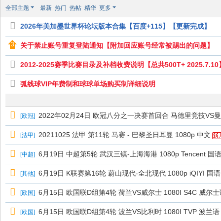
极
全部主题
最新
热门
热帖
精华
更多
致
2026年美加墨世界杯论坛版本合集【百度+115】【更新完成】
高
清
关于禁止账号重复登陆通知【附加回应账号经常被踢出的问题】
2012-2025赛季比赛目录及补档收费说明【总共500T+ 2025.7.10
弧线球VIP年费制和球球单场购买制详细说明
2022年02月24日 欧冠八分之一决赛首回合 马德里竞技VS曼联 
[
欧冠
]
20211025 法甲 第11轮 马赛 - 巴黎圣日耳曼 1080p 中文
[
法甲
]
6月19日 中超第5轮 武汉三镇-上海海港 1080p Tencent 国
[
中超
]
6月19日 K联赛第16轮 蔚山现代-全北现代 1080p iQIYI 国
[
其他
]
6月15日 欧国联D组第4轮 荷兰VS威尔士 1080I S4C 威尔士语
[
欧国
]
6月15日 欧国联D组第4轮 波兰VS比利时 1080I TVP 波兰语 
[
欧国
]