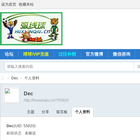
设为首页
收藏本站
论坛
球球/VIP充值
过往补档
官方微博
微信咨询
›
Dec
›
个人资料
弧
Dec
线
http://huxianqiu.cn/?55820
球
主题
分享
留言板
个人资料
-
追
Dec
(UID: 55820)
求
邮箱状态
未验证