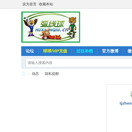
设为首页
收藏本站
论坛
球球/VIP充值
过往补档
官方微博
微
›
动态
›
隐私提醒
弧
线
球
tjzhe
-
追
求