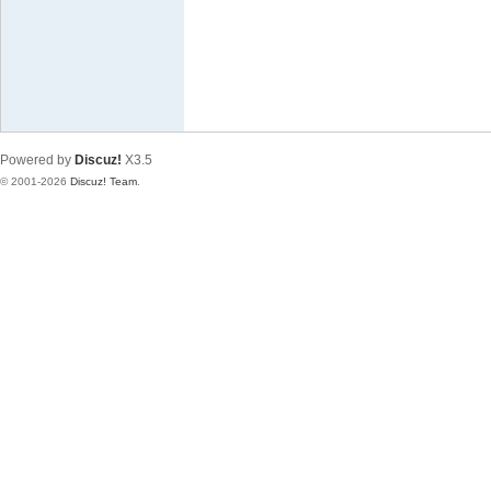
极
致
高
清
Powered by
Discuz!
X3.5
© 2001-2026
Discuz! Team
.