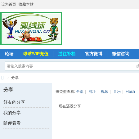
设为首页
收藏本站
论坛
球球/VIP充值
过往补档
官方微博
微信咨询
›
分享
弧
分享
按类型查看:
全部
|
网址
|
视频
|
音乐
|
Flash
|
线
好友的分享
球
现在还没分享
我的分享
-
追
随便看看
求