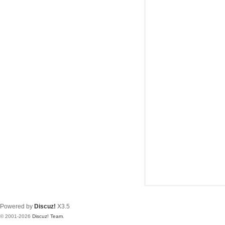
极
致
高
清
Powered by
Discuz!
X3.5
© 2001-2026
Discuz! Team
.