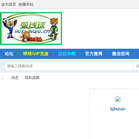
设为首页
收藏本站
论坛
球球/VIP充值
过往补档
官方微博
微信咨询
›
动态
›
隐私提醒
弧
线
球
ljjlajuju
-
追
求