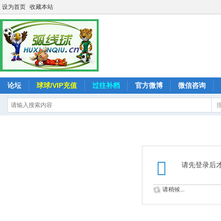
设为首页
收藏本站
论坛
球球/VIP充值
过往补档
官方微博
微信咨询
请先登录后
请稍候...