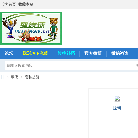
设为首页
收藏本站
论坛
球球/VIP充值
过往补档
官方微博
微信咨询
›
动态
›
隐私提醒
弧
线
球
拉玛
-
追
求