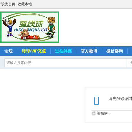
设为首页
收藏本站
论坛
球球/VIP充值
过往补档
官方微博
微信咨询
请先登录后
请稍候...