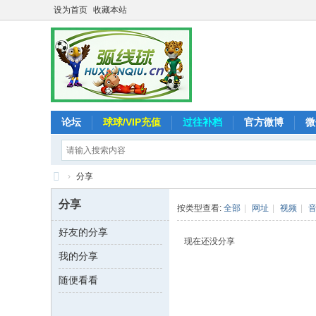
设为首页
收藏本站
论坛
球球/VIP充值
过往补档
官方微博
微
›
分享
弧
分享
按类型查看:
全部
|
网址
|
视频
|
线
好友的分享
球
现在还没分享
我的分享
-
追
随便看看
求