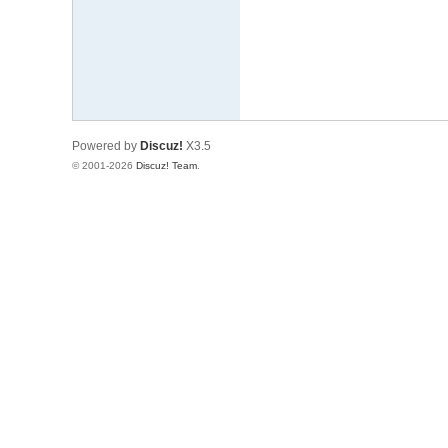
极
致
高
清
Powered by
Discuz!
X3.5
© 2001-2026
Discuz! Team
.