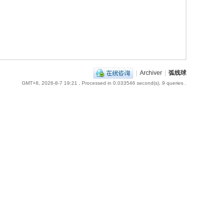
|
Archiver
|
弧线球
GMT+8, 2026-8-7 19:21
, Processed in 0.033546 second(s), 9 queries .