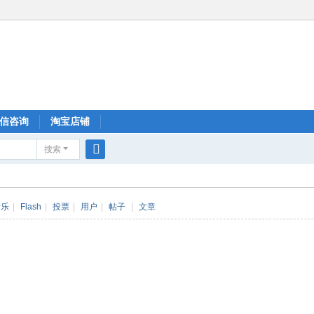
信咨询
淘宝店铺
搜索
搜
索
音乐
|
Flash
|
投票
|
用户
|
帖子
|
文章