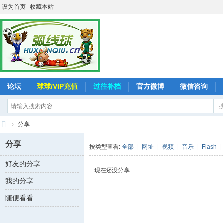
设为首页
收藏本站
论坛
球球/VIP充值
过往补档
官方微博
微信咨询
›
分享
弧
分享
按类型查看:
全部
|
网址
|
视频
|
音乐
|
Flash
|
线
好友的分享
球
现在还没分享
我的分享
-
追
随便看看
求