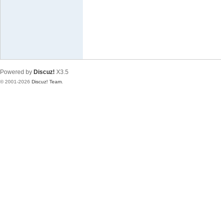
极
致
高
清
Powered by
Discuz!
X3.5
© 2001-2026
Discuz! Team
.