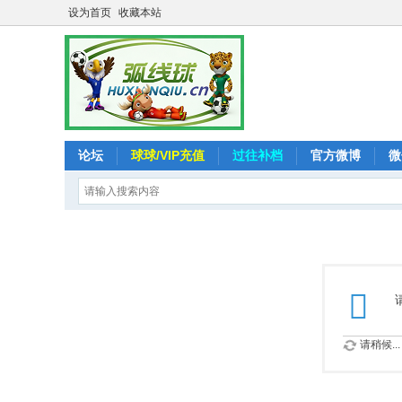
设为首页
收藏本站
论坛
球球/VIP充值
过往补档
官方微博
微
请稍候...