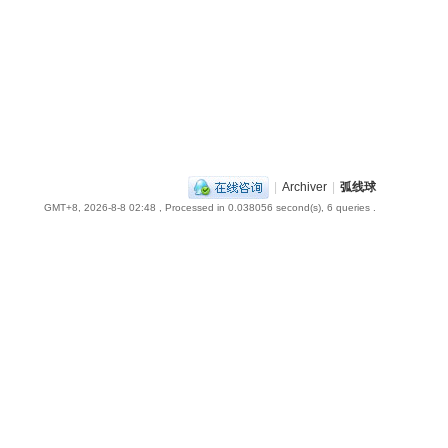
|
Archiver
|
弧线球
GMT+8, 2026-8-8 02:48
, Processed in 0.038056 second(s), 6 queries .