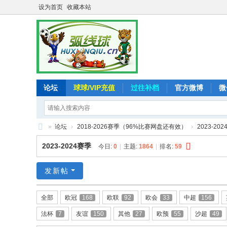
设为首页
收藏本站
论坛
球球/VIP充值
过往补档
官方微博
微
»
论坛
›
2018-2026赛季（96%比赛网盘还有效）
›
2023-20
弧
2023-2024赛季
今日:
0
|
主题:
1864
|
排名:
59
线
球
发新帖
-
全部
欧冠
168
欧联
92
欧会
33
中超
156
追
法杯
7
友谊
150
其他
27
欧预
55
沙超
49
求