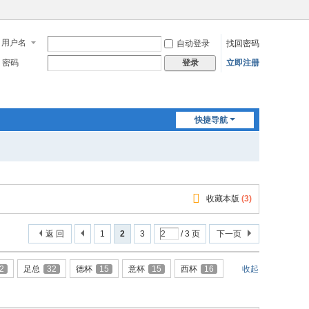
用户名
自动登录
找回密码
密码
立即注册
登录
快捷导航
收藏本版
(
3
)
返 回
1
2
3
/ 3 页
下一页
2
足总
32
德杯
15
意杯
15
西杯
16
收起