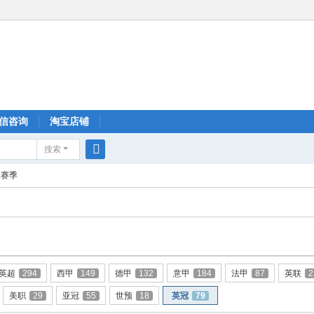
信咨询
淘宝店铺
搜索
搜
24赛季
索
英超
294
西甲
149
德甲
132
意甲
184
法甲
87
英联
2
美职
29
亚冠
55
世预
18
英冠
79