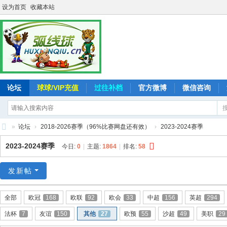
设为首页
收藏本站
论坛
球球/VIP充值
过往补档
官方微博
微信咨询
»
论坛
›
2018-2026赛季（96%比赛网盘还有效）
›
2023-2024赛季
弧
2023-2024赛季
今日:
0
|
主题:
1864
|
排名:
58
线
球
发新帖
-
全部
欧冠
168
欧联
92
欧会
33
中超
156
英超
294
追
法杯
7
友谊
150
其他
27
欧预
55
沙超
49
美职
29
求