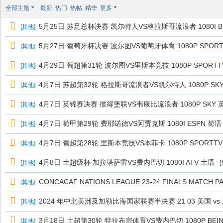
极
全部主题
最新
热门
热帖
精华
更多
致
5月25日 苏足总杯决赛 凯尔特人VS格拉斯哥流浪者 1080I B
[
其他
]
高
清
5月27日 葡萄牙杯决赛 波尔图VS葡萄牙体育 1080P SPORT
[
其他
]
4月29日 葡超第31轮 波尔图VS里斯本竞技 1080P SPORTT
[
其他
]
4月7日 苏超第32轮 格拉斯哥流浪者VS凯尔特人 1080P SKY 
[
其他
]
4月7日 英锦赛决赛 彼得堡联VS韦康比流浪者 1080P SKY 英
[
其他
]
4月7日 荷甲第29轮 费耶诺德VS阿贾克斯 1080I ESPN 荷语
[
其他
]
4月7日 葡超第28轮 里斯本竞技VS本菲卡 1080P SPORTT
[
其他
]
4月8日 土超级杯 加拉塔萨雷VS费内巴切 1080I ATV 土语
[
其他
]
- 
CONCACAF NATIONS LEAGUE 23-24 FINALS MATCH PA
[
其他
]
2024 年中北美洲及加勒比海国家联赛半决赛 21 03 美国 vs
[
其他
]
3月18日 土超第30轮 特拉布宗体育VS费内巴切 1080P BEIN 
[
其他
]