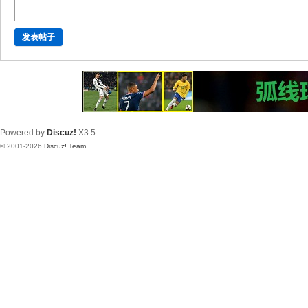
发表帖子
Powered by
Discuz!
X3.5
© 2001-2026
Discuz! Team
.