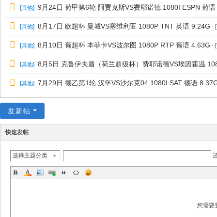
9月24日 荷甲第6轮 阿贾克斯VS费耶诺德 1080I ESPN 荷语 
[
其他
]
8月17日 欧超杯 曼城VS塞维利亚 1080P TNT 英语 9.24G
[
其他
]
-
8月10日 葡超杯 本菲卡VS波尔图 1080P RTP 葡语 4.63G
[
其他
]
-
8月5日 克鲁伊夫盾（荷兰超级杯）费耶诺德VS埃因霍温 1080I 
[
其他
]
7月29日 德乙第1轮 汉堡VS沙尔克04 1080I SAT 德语 8.37
[
其他
]
发新帖
快速发帖
选择主题分类
您需要