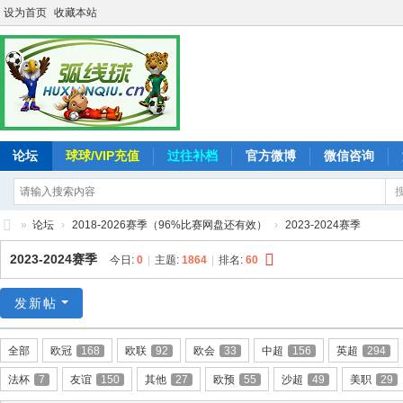
设为首页
收藏本站
论坛
球球/VIP充值
过往补档
官方微博
微信咨询
»
论坛
›
2018-2026赛季（96%比赛网盘还有效）
›
2023-2024赛季
弧
2023-2024赛季
今日:
0
|
主题:
1864
|
排名:
60
线
球
发新帖
-
全部
欧冠
168
欧联
92
欧会
33
中超
156
英超
294
追
法杯
7
友谊
150
其他
27
欧预
55
沙超
49
美职
29
求