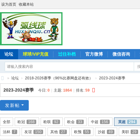
设为首页
收藏本站
论坛
球球/VIP充值
过往补档
官方微博
微信咨询
»
论坛
›
2018-2026赛季（96%比赛网盘还有效）
›
2023-2024赛季
弧
2023-2024赛季
今日:
0
|
主题:
1864
|
排名:
59
线
球
发新帖
-
全部
欧冠
168
欧联
92
欧会
33
中超
156
英超
294
追
法杯
7
友谊
150
其他
27
欧预
55
沙超
49
美职
29
求