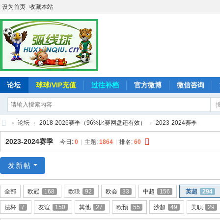
设为首页
收藏本站
论坛
球球/VIP充值
过往补档
官方微博
微信咨询
»
论坛
›
2018-2026赛季（96%比赛网盘还有效）
›
2023-2024赛季
弧
2023-2024赛季
今日:
0
|
主题:
1864
|
排名:
60
线
球
发新帖
-
全部
欧冠
168
欧联
92
欧会
33
中超
156
英超
294
追
法杯
7
友谊
150
其他
27
欧预
55
沙超
49
美职
29
求