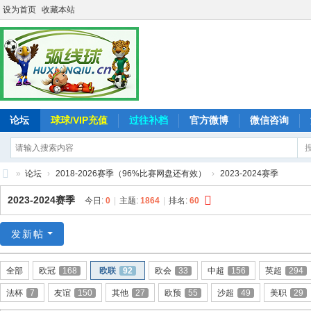
设为首页
收藏本站
论坛
球球/VIP充值
过往补档
官方微博
微信咨询
»
论坛
›
2018-2026赛季（96%比赛网盘还有效）
›
2023-2024赛季
弧
2023-2024赛季
今日:
0
|
主题:
1864
|
排名:
60
线
球
发新帖
-
全部
欧冠
168
欧联
92
欧会
33
中超
156
英超
294
追
法杯
7
友谊
150
其他
27
欧预
55
沙超
49
美职
29
求