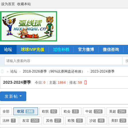
设为首页
收藏本站
论坛
球球/VIP充值
过往补档
官方微博
微信咨询
»
论坛
›
2018-2026赛季（96%比赛网盘还有效）
›
2023-2024赛季
弧
2023-2024赛季
今日:
0
|
主题:
1864
|
排名:
59
线
球
发新帖
-
全部
欧冠
168
欧联
92
欧会
33
中超
156
英超
294
追
法杯
7
友谊
150
其他
27
欧预
55
沙超
49
美职
29
求