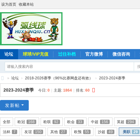
设为首页
收藏本站
论坛
球球/VIP充值
过往补档
官方微博
微信咨询
»
论坛
›
2018-2026赛季（96%比赛网盘还有效）
›
2023-2024赛季
弧
2023-2024赛季
今日:
0
|
主题:
1864
|
排名:
60
线
球
发新帖
-
全部
欧冠
168
欧联
92
欧会
33
中超
156
英超
294
追
法杯
7
友谊
150
其他
27
欧预
55
沙超
49
美职
29
求