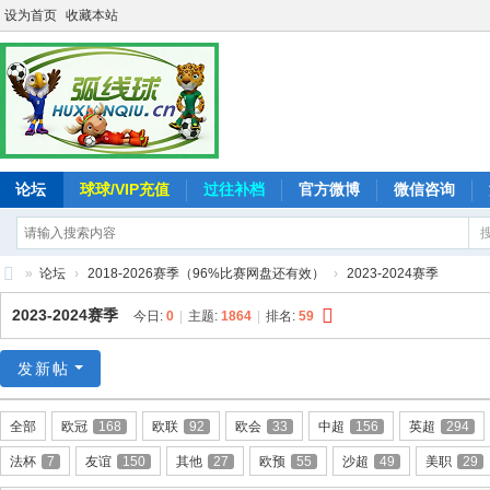
设为首页
收藏本站
论坛
球球/VIP充值
过往补档
官方微博
微信咨询
»
论坛
›
2018-2026赛季（96%比赛网盘还有效）
›
2023-2024赛季
弧
2023-2024赛季
今日:
0
|
主题:
1864
|
排名:
59
线
球
发新帖
-
全部
欧冠
168
欧联
92
欧会
33
中超
156
英超
294
追
法杯
7
友谊
150
其他
27
欧预
55
沙超
49
美职
29
求