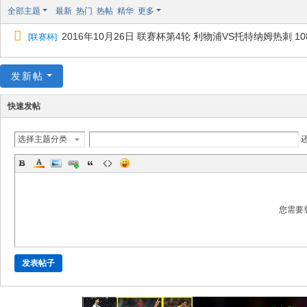
极
全部主题
最新
热门
热帖
精华
更多
致
2016年10月26日 联赛杯第4轮 利物浦VS托特纳姆热刺 1080I E
[
联赛杯
]
高
清
发新帖
快速发帖
选择主题分类
您需要
发表帖子