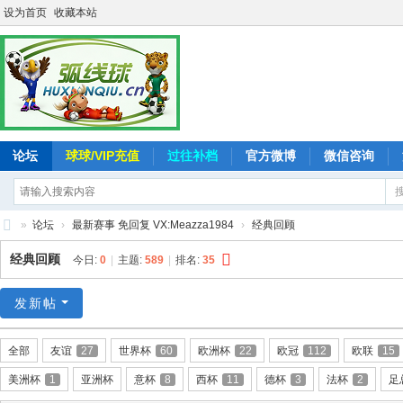
设为首页
收藏本站
论坛
球球/VIP充值
过往补档
官方微博
微信咨询
»
论坛
›
最新赛事 免回复 VX:Meazza1984
›
经典回顾
弧
经典回顾
今日:
0
|
主题:
589
|
排名:
35
线
球
发新帖
-
全部
友谊
27
世界杯
60
欧洲杯
22
欧冠
112
欧联
15
追
美洲杯
1
亚洲杯
意杯
8
西杯
11
德杯
3
法杯
2
足
求