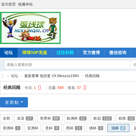
设为首页
收藏本站
论坛
球球/VIP充值
过往补档
官方微博
微信咨询
»
论坛
›
最新赛事 免回复 VX:Meazza1984
›
经典回顾
弧
经典回顾
今日:
1
|
主题:
589
|
排名:
37
线
球
发新帖
-
全部
友谊
27
世界杯
60
欧洲杯
22
欧冠
112
欧联
15
追
美洲杯
1
亚洲杯
意杯
8
西杯
11
德杯
3
法杯
2
求