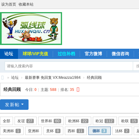
设为首页
收藏本站
论坛
球球/VIP充值
过往补档
官方微博
微信咨询
»
论坛
›
最新赛事 免回复 VX:Meazza1984
›
经典回顾
弧
经典回顾
今日:
0
|
主题:
588
|
排名:
35
线
球
发新帖
-
全部
友谊
27
世界杯
60
欧洲杯
22
欧冠
112
欧联
15
追
美洲杯
1
亚洲杯
意杯
8
西杯
11
德杯
3
法杯
2
求