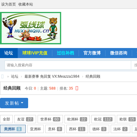
设为首页
收藏本站
论坛
球球/VIP充值
过往补档
官方微博
微信咨询
»
论坛
›
最新赛事 免回复 VX:Meazza1984
›
经典回顾
弧
经典回顾
今日:
0
|
主题:
588
|
排名:
35
线
球
发新帖
-
全部
友谊
27
世界杯
60
欧洲杯
22
欧冠
112
欧联
15
追
美洲杯
1
亚洲杯
意杯
8
西杯
11
德杯
3
法杯
2
求