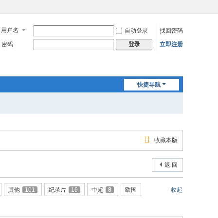
用户名
自动登录
找回密码
密码
立即注册
登录
快捷导航
收藏本版
返 回
其他
101
纪录片
16
中超
8
欧国
收起