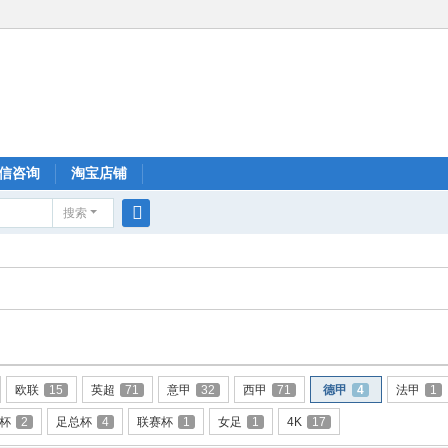
信咨询
淘宝店铺
搜索
搜
索
欧联
15
英超
71
意甲
32
西甲
71
德甲
4
法甲
1
杯
2
足总杯
4
联赛杯
1
女足
1
4K
17