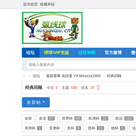
设为首页
收藏本站
论坛
球球/VIP充值
过往补档
官方微博
微
»
论坛
›
最新赛事 免回复 VX:Meazza1984
›
经典回顾
弧
经典回顾
今日:
0
|
主题:
588
|
排名:
35
线
球
发新帖
-
全部
友谊
27
世界杯
60
欧洲杯
22
欧冠
112
追
美洲杯
1
亚洲杯
意杯
8
西杯
11
德杯
3
法
求