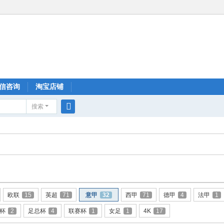
信咨询
淘宝店铺
搜索
搜
索
欧联
15
英超
71
意甲
32
西甲
71
德甲
4
法甲
1
杯
2
足总杯
4
联赛杯
1
女足
1
4K
17