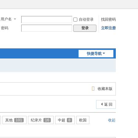
用户名
自动登录
找回密码
密码
立即注册
登录
快捷导航
收藏本版
返 回
其他
101
纪录片
16
中超
8
欧国
收起