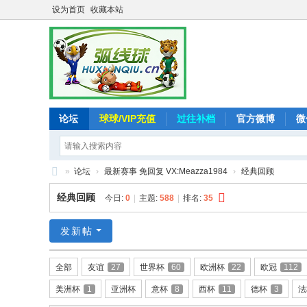
设为首页
收藏本站
论坛
球球/VIP充值
过往补档
官方微博
微
»
论坛
›
最新赛事 免回复 VX:Meazza1984
›
经典回顾
弧
经典回顾
今日:
0
|
主题:
588
|
排名:
35
线
球
发新帖
-
全部
友谊
27
世界杯
60
欧洲杯
22
欧冠
112
追
美洲杯
1
亚洲杯
意杯
8
西杯
11
德杯
3
法
求