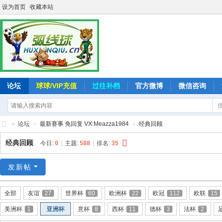
设为首页
收藏本站
论坛
球球/VIP充值
过往补档
官方微博
微信咨询
»
论坛
›
最新赛事 免回复 VX:Meazza1984
›
经典回顾
弧
经典回顾
今日:
0
|
主题:
588
|
排名:
35
线
球
发新帖
-
全部
友谊
27
世界杯
60
欧洲杯
22
欧冠
112
欧联
15
追
美洲杯
1
亚洲杯
意杯
8
西杯
11
德杯
3
法杯
2
求