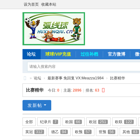
设为首页
收藏本站
论坛
球球/VIP充值
过往补档
官方微博
微
»
论坛
›
最新赛事 免回复 VX:Meazza1984
›
比赛精华
弧
比赛精华
今日:
0
|
主题:
2896
|
排名:
63
线
球
发新帖
-
全部
纪录片
7
欧国
66
欧冠
251
欧联
122
追
英冠
312
德乙
94
欧预
57
世预
56
其他
83
求