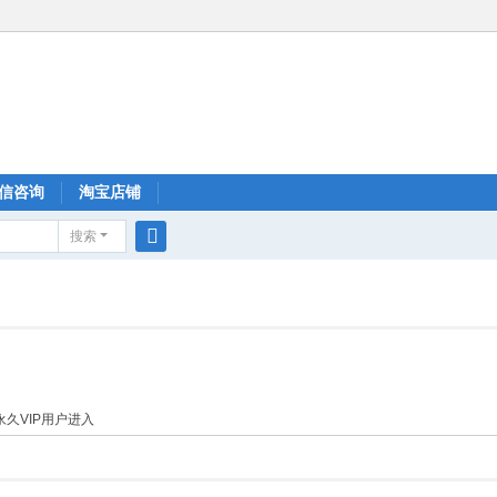
信咨询
淘宝店铺
搜索
搜
索
久VIP用户进入