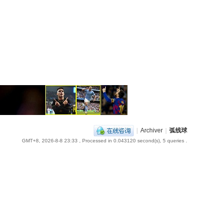
|
Archiver
|
弧线球
GMT+8, 2026-8-8 23:33
, Processed in 0.043120 second(s), 5 queries .