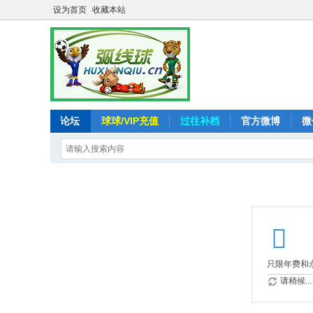
设为首页
收藏本站
论坛
球球/VIP充值
过往补档
官方微博
微
只限年费和永
请稍候...