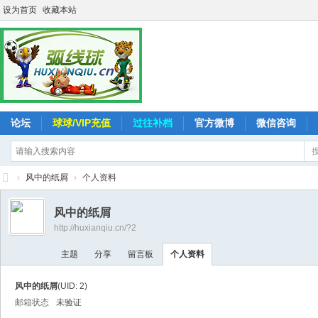
设为首页
收藏本站
论坛
球球/VIP充值
过往补档
官方微博
微信咨询
›
风中的纸屑
›
个人资料
弧
风中的纸屑
线
http://huxianqiu.cn/?2
球
主题
分享
留言板
个人资料
-
追
风中的纸屑
(UID: 2)
求
邮箱状态
未验证